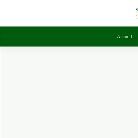
Passer
au
S
contenu
C
Accueil