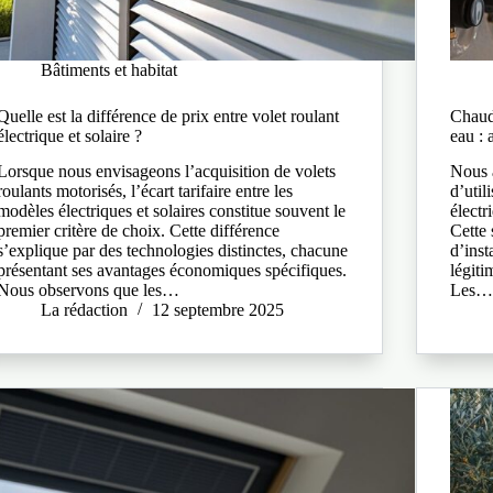
Bâtiments et habitat
Quelle est la différence de prix entre volet roulant
Chaudi
électrique et solaire​ ?
eau : 
Lorsque nous envisageons l’acquisition de volets
Nous a
roulants motorisés, l’écart tarifaire entre les
d’util
modèles électriques et solaires constitue souvent le
électr
premier critère de choix. Cette différence
Cette 
s’explique par des technologies distinctes, chacune
d’inst
présentant ses avantages économiques spécifiques.
légiti
Nous observons que les…
Les
La rédaction
12 septembre 2025