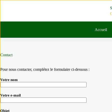
Passer
au
S
contenu
C
Accueil
Contact
Pour nous contacter, complétez le formulaire ci-dessous :
Votre nom
Votre e-mail
Objet