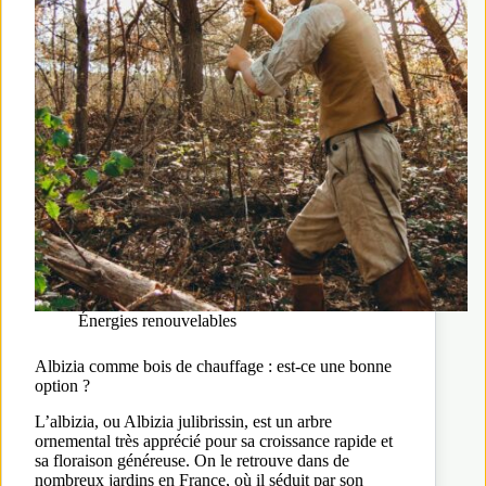
Énergies renouvelables
Albizia comme bois de chauffage : est-ce une bonne
option ?
L’albizia, ou Albizia julibrissin, est un arbre
ornemental très apprécié pour sa croissance rapide et
sa floraison généreuse. On le retrouve dans de
nombreux jardins en France, où il séduit par son