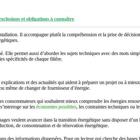
exclusions et obligations à connaître
nstallation. Il accompagne plutôt la compréhension et la prise de décision
rgétiques.
hé. Elle permet aussi d’aborder les sujets techniques avec des mots simpl
 spécificités de chaque filière.
xplications et des actualités qui aident à préparer un projet ou à mieux
s ou même de changer de fournisseur d’énergie.
et les consommateurs qui souhaitent mieux comprendre les énergies renou
s’interroge sur les
économies possibles
, les contraintes techniques ou l
nages veulent avancer dans la transition énergétique sans disposer d’un
roduction, de consommation et de rénovation énergétique.
 dans des informations dispersées. Pour un lecteur qui cherche des bases 