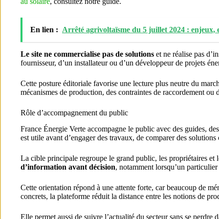
au solaire
, consultez notre guide.
En lien :
Arrêté agrivoltaïsme du 5 juillet 2024 : enjeux, 
Le site ne commercialise pas de solutions
et ne réalise pas d’i
fournisseur, d’un installateur ou d’un développeur de projets éne
Cette posture éditoriale favorise une lecture plus neutre du marc
mécanismes de production, des contraintes de raccordement ou des
Rôle d’accompagnement du public
France Énergie Verte accompagne le public avec des guides, des e
est utile avant d’engager des travaux, de comparer des solution
La cible principale regroupe le grand public, les propriétaires 
d’information avant décision
, notamment lorsqu’un particulier 
Cette orientation répond à une attente forte, car beaucoup de mé
concrets, la plateforme réduit la distance entre les notions de p
Elle permet aussi de suivre l’actualité du secteur sans se perdre