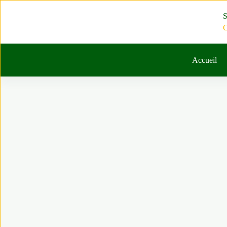
Passer
au
S
contenu
C
Accueil