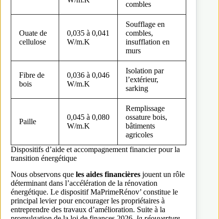
combles
Soufflage en
Ouate de
0,035 à 0,041
combles,
cellulose
W/m.K
insufflation en
murs
Isolation par
Fibre de
0,036 à 0,046
l’extérieur,
bois
W/m.K
sarking
Remplissage
0,045 à 0,080
ossature bois,
Paille
W/m.K
bâtiments
agricoles
Dispositifs d’aide et accompagnement financier pour la
transition énergétique
Nous observons que
les aides financières
jouent un rôle
déterminant dans l’accélération de la rénovation
énergétique. Le dispositif MaPrimeRénov’ constitue le
principal levier pour encourager les propriétaires à
entreprendre des travaux d’amélioration. Suite à la
promulgation de la loi de finances 2026,
la réouverture