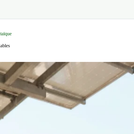
taïque
ables