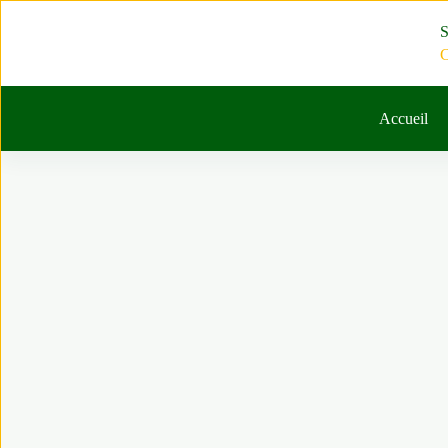
Passer
au
S
contenu
C
Accueil