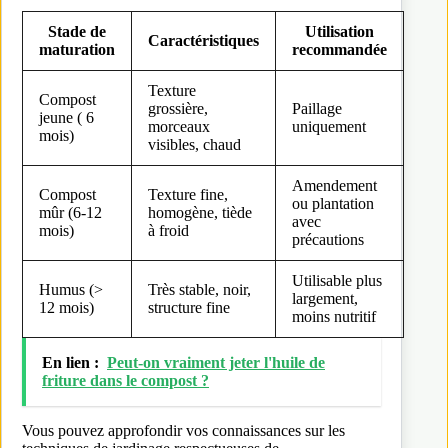
Stade de
Utilisation
Caractéristiques
maturation
recommandée
Texture
Compost
grossière,
Paillage
jeune ( 6
morceaux
uniquement
mois)
visibles, chaud
Amendement
Compost
Texture fine,
ou plantation
mûr (6-12
homogène, tiède
avec
mois)
à froid
précautions
Utilisable plus
Humus (>
Très stable, noir,
largement,
12 mois)
structure fine
moins nutritif
En lien :
Peut-on vraiment jeter l'huile de
friture dans le compost ?
Vous pouvez approfondir vos connaissances sur les