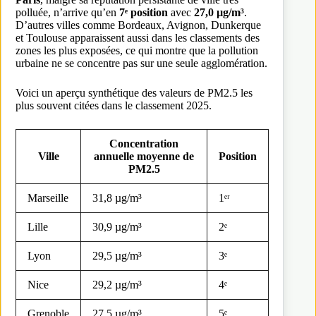
polluée, n’arrive qu’en
7ᵉ position
avec
27,0 µg/m³
.
D’autres villes comme Bordeaux, Avignon, Dunkerque
et Toulouse apparaissent aussi dans les classements des
zones les plus exposées, ce qui montre que la pollution
urbaine ne se concentre pas sur une seule agglomération.
Voici un aperçu synthétique des valeurs de PM2.5 les
plus souvent citées dans le classement 2025.
Concentration
Ville
annuelle moyenne de
Position
PM2.5
Marseille
31,8 µg/m³
1ᵉʳ
Lille
30,9 µg/m³
2ᵉ
Lyon
29,5 µg/m³
3ᵉ
Nice
29,2 µg/m³
4ᵉ
Grenoble
27,5 µg/m³
5ᵉ