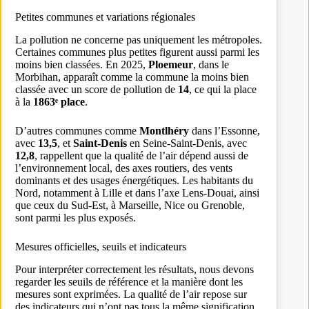
Petites communes et variations régionales
La pollution ne concerne pas uniquement les métropoles.
Certaines communes plus petites figurent aussi parmi les
moins bien classées. En 2025,
Ploemeur
, dans le
Morbihan, apparaît comme la commune la moins bien
classée avec un score de pollution de
14
, ce qui la place
à la
1863ᵉ place
.
D’autres communes comme
Montlhéry
dans l’Essonne,
avec
13,5
, et
Saint-Denis
en Seine-Saint-Denis, avec
12,8
, rappellent que la qualité de l’air dépend aussi de
l’environnement local, des axes routiers, des vents
dominants et des usages énergétiques. Les habitants du
Nord, notamment à Lille et dans l’axe Lens-Douai, ainsi
que ceux du Sud-Est, à Marseille, Nice ou Grenoble,
sont parmi les plus exposés.
Mesures officielles, seuils et indicateurs
Pour interpréter correctement les résultats, nous devons
regarder les seuils de référence et la manière dont les
mesures sont exprimées. La qualité de l’air repose sur
des indicateurs qui n’ont pas tous la même signification,