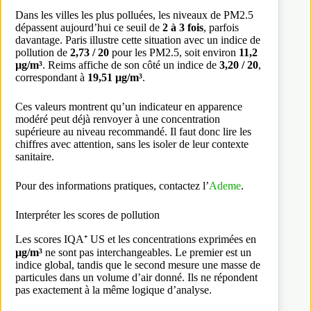
Dans les villes les plus polluées, les niveaux de PM2.5
dépassent aujourd’hui ce seuil de
2 à 3 fois
, parfois
davantage. Paris illustre cette situation avec un indice de
pollution de
2,73 / 20
pour les PM2.5, soit environ
11,2
µg/m³
. Reims affiche de son côté un indice de
3,20 / 20
,
correspondant à
19,51 µg/m³
.
Ces valeurs montrent qu’un indicateur en apparence
modéré peut déjà renvoyer à une concentration
supérieure au niveau recommandé. Il faut donc lire les
chiffres avec attention, sans les isoler de leur contexte
sanitaire.
Pour des informations pratiques, contactez l’
Ademe
.
Interpréter les scores de pollution
Les scores IQA⁺ US et les concentrations exprimées en
µg/m³
ne sont pas interchangeables. Le premier est un
indice global, tandis que le second mesure une masse de
particules dans un volume d’air donné. Ils ne répondent
pas exactement à la même logique d’analyse.