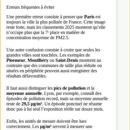
Erreurs fréquentes à éviter
Une première erreur consiste à penser que
Paris
est
toujours la ville la plus polluée de France. Cette image
reste forte, mais les classements 2025 montrent qu’elle
n’occupe plus que la 7ᵉ place en matière de
concentration moyenne de PM2.5.
Une autre confusion consiste à croire que seules les
grandes villes sont touchées. Les exemples de
Ploemeur
,
Montlhéry
ou
Saint-Denis
montrent au
contraire que des communes de taille plus réduite ou
situées en périphérie peuvent aussi enregistrer des
résultats défavorables.
Il faut aussi distinguer les
pics de pollution
et la
moyenne annuelle
. Lyon, par exemple, connaît des
épisodes de pollution record, mais sa moyenne annuelle
reste de
29,5 µg/m³
. Un épisode ponctuel ne résume
donc pas à lui seul l’exposition réelle sur douze mois.
Enfin, les unités de mesure doivent être lues
correctement. Les
µg/m³
servent à mesurer une