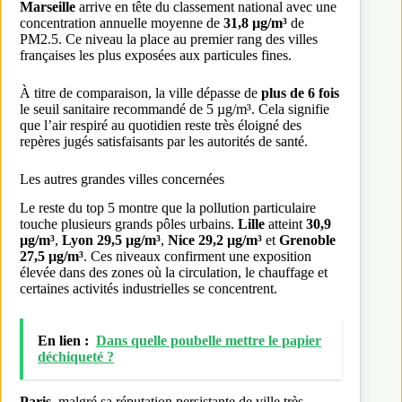
Marseille
arrive en tête du classement national avec une
concentration annuelle moyenne de
31,8 µg/m³
de
PM2.5. Ce niveau la place au premier rang des villes
françaises les plus exposées aux particules fines.
À titre de comparaison, la ville dépasse de
plus de 6 fois
le seuil sanitaire recommandé de 5 µg/m³. Cela signifie
que l’air respiré au quotidien reste très éloigné des
repères jugés satisfaisants par les autorités de santé.
Les autres grandes villes concernées
Le reste du top 5 montre que la pollution particulaire
touche plusieurs grands pôles urbains.
Lille
atteint
30,9
µg/m³
,
Lyon
29,5 µg/m³
,
Nice
29,2 µg/m³
et
Grenoble
27,5 µg/m³
. Ces niveaux confirment une exposition
élevée dans des zones où la circulation, le chauffage et
certaines activités industrielles se concentrent.
En lien :
Dans quelle poubelle mettre le papier
déchiqueté​ ?
Paris
, malgré sa réputation persistante de ville très