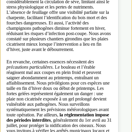
considérablement la circulation de sève, limitant ainsi le
stress physiologique et les pertes de nutriments.
L’absence de feuillage offre une visibilité parfaite sur la
charpente, facilitant l’identification du bois mort et des
fourches dangereuses. Et aussi, l’activité des
champignons pathogènes diminue fortement en hiver,
réduisant les risques d’infection post-coupe. Nous avons
constaté sur plusieurs chantiers girondins que les plaies
cicatrisent mieux lorsque l’intervention a lieu en fin
d’hiver, juste avant le débourrement.
En revanche, certaines essences nécessitent
des
précautions particulières
. Le bouleau et l’érable
réagissent mal aux coupes en plein froid et peuvent
saigner abondamment au printemps, entraînant un
affaiblissement. Nous privilégions pour ces espèces une
taille en fin d’hiver doux ou début de printemps. Les
fortes gelées représentent également un danger : une
plaie non cicatrisée exposée à un gel prolongé devient
vulnérable aux pathogènes. Nous surveillons
systématiquement les prévisions météorologiques avant
toute opération. Par ailleurs,
la réglementation impose
des périodes interdites
, généralement du 1er avril au 31
juillet, pour protéger la nidification des oiseaux. Nous
vous invitons à vérifier les arrêtés municipaux locaux et