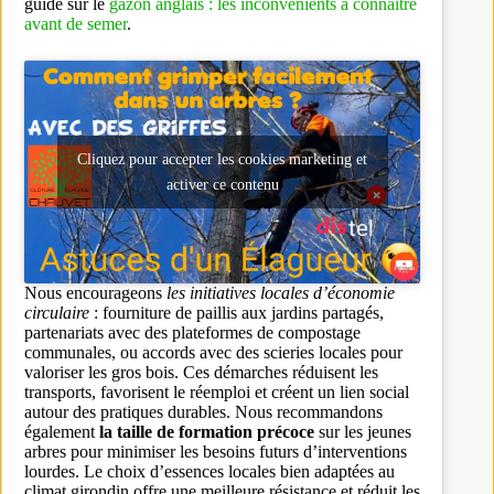
guide sur le
gazon anglais : les inconvénients à connaître
avant de semer
.
Cliquez pour accepter les cookies marketing et
activer ce contenu
Nous encourageons
les initiatives locales d’économie
circulaire
: fourniture de paillis aux jardins partagés,
partenariats avec des plateformes de compostage
communales, ou accords avec des scieries locales pour
valoriser les gros bois. Ces démarches réduisent les
transports, favorisent le réemploi et créent un lien social
autour des pratiques durables. Nous recommandons
également
la taille de formation précoce
sur les jeunes
arbres pour minimiser les besoins futurs d’interventions
lourdes. Le choix d’essences locales bien adaptées au
climat girondin offre une meilleure résistance et réduit les