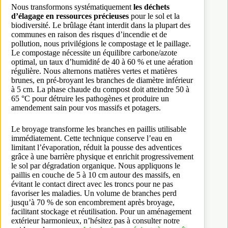
Nous transformons systématiquement
les déchets
d’élagage en ressources précieuses
pour le sol et la
biodiversité. Le brûlage étant interdit dans la plupart des
communes en raison des risques d’incendie et de
pollution, nous privilégions le compostage et le paillage.
Le compostage nécessite un équilibre carbone/azote
optimal, un taux d’humidité de 40 à 60 % et une aération
régulière. Nous alternons matières vertes et matières
brunes, en pré-broyant les branches de diamètre inférieur
à 5 cm. La phase chaude du compost doit atteindre 50 à
65 °C pour détruire les pathogènes et produire un
amendement sain pour vos massifs et potagers.
Le broyage transforme les branches en paillis utilisable
immédiatement. Cette technique conserve l’eau en
limitant l’évaporation, réduit la pousse des adventices
grâce à une barrière physique et enrichit progressivement
le sol par dégradation organique. Nous appliquons le
paillis en couche de 5 à 10 cm autour des massifs, en
évitant le contact direct avec les troncs pour ne pas
favoriser les maladies. Un volume de branches perd
jusqu’à 70 % de son encombrement après broyage,
facilitant stockage et réutilisation. Pour un aménagement
extérieur harmonieux, n’hésitez pas à consulter notre