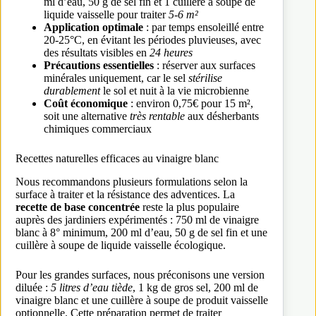
ml d’eau, 50 g de sel fin et 1 cuillère à soupe de
liquide vaisselle pour traiter
5-6 m²
Application optimale
: par temps ensoleillé entre
20-25°C, en évitant les périodes pluvieuses, avec
des résultats visibles en
24 heures
Précautions essentielles
: réserver aux surfaces
minérales uniquement, car le sel
stérilise
durablement
le sol et nuit à la vie microbienne
Coût économique
: environ 0,75€ pour 15 m²,
soit une alternative
très rentable
aux désherbants
chimiques commerciaux
Recettes naturelles efficaces au vinaigre blanc
Nous recommandons plusieurs formulations selon la
surface à traiter et la résistance des adventices. La
recette de base concentrée
reste la plus populaire
auprès des jardiniers expérimentés : 750 ml de vinaigre
blanc à 8° minimum, 200 ml d’eau, 50 g de sel fin et une
cuillère à soupe de liquide vaisselle écologique.
Pour les grandes surfaces, nous préconisons une version
diluée :
5 litres d’eau tiède
, 1 kg de gros sel, 200 ml de
vinaigre blanc et une cuillère à soupe de produit vaisselle
optionnelle. Cette préparation permet de traiter