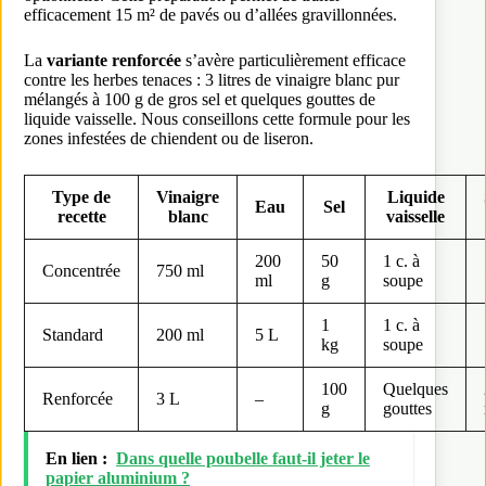
efficacement 15 m² de pavés ou d’allées gravillonnées.
La
variante renforcée
s’avère particulièrement efficace
contre les herbes tenaces : 3 litres de vinaigre blanc pur
mélangés à 100 g de gros sel et quelques gouttes de
liquide vaisselle. Nous conseillons cette formule pour les
zones infestées de chiendent ou de liseron.
Type de
Vinaigre
Liquide
Eau
Sel
recette
blanc
vaisselle
200
50
1 c. à
Concentrée
750 ml
ml
g
soupe
1
1 c. à
Standard
200 ml
5 L
kg
soupe
100
Quelques
Renforcée
3 L
–
g
gouttes
En lien :
Dans quelle poubelle faut-il jeter le
papier aluminium ?