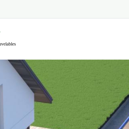
r
uvelables