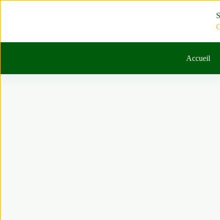
Passer
au
S
contenu
C
Accueil