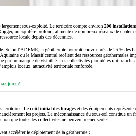
 largement sous-exploité. Le territoire compte environ
200 installatio
e Dogger, un aquifère profond, alimente de nombreux réseaux de chaleur
 ressource locale depuis des décennies.
ible. Selon l’ADEME, la géothermie pourrait couvrir près de 25 % des be
quitaine ou le Massif central recèlent des ressources géothermales impo
ue par un manque de visibilité. Les collectivités pionnières qui franchi
’emplois locaux, attractivité territoriale renforcée.
par jour ?
s territoires. Le
coût initial des forages
et des équipements représente 
ncièrement les projets. La méconnaissance du sous-sol constitue un fre
ion que toutes les collectivités ne peuvent mener seules.
vent accélérer le déploiement de la géothermie :