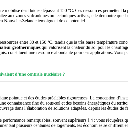
e mobilise des fluides dépassant 150 °C. Ces ressources permettent la p
itée aux zones volcaniques ou tectoniques actives, elle démontre que la 
 en Nouvelle-Zélande témoignent de ce potentiel.
ressources entre 30 et 150 °C, tandis que la très basse température conc
haleur géothermiques
qui valorisent la chaleur du sol pour le chauffage
ançais, constituent une ressource abondante pour ces applications. Vous 
ivalent d’une centrale nucléaire ?
nique pointue et des études préalables rigoureuses. La conception d’ins
 une connaissance fine du sous-sol et des besoins énergétiques du territo
uvrage dans l’élaboration de solutions adaptées, depuis les études de fais
e performance remarquables, souvent supérieurs à 4 : vous récupérez qu
mentant plusieurs centaines de logements, les économies se chiffrent en 