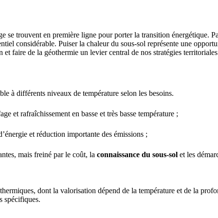
age se trouvent en première ligne pour porter la transition énergétique. P
tentiel considérable. Puiser la chaleur du sous-sol représente une oppor
et faire de la géothermie un levier central de nos stratégies territoriales
ible à différents niveaux de température selon les besoins.
age et rafraîchissement en basse et très basse température ;
d’énergie et réduction importante des émissions ;
ntes, mais freiné par le coût, la
connaissance du sous-sol
et les démar
othermiques, dont la valorisation dépend de la température et de la prof
s spécifiques.