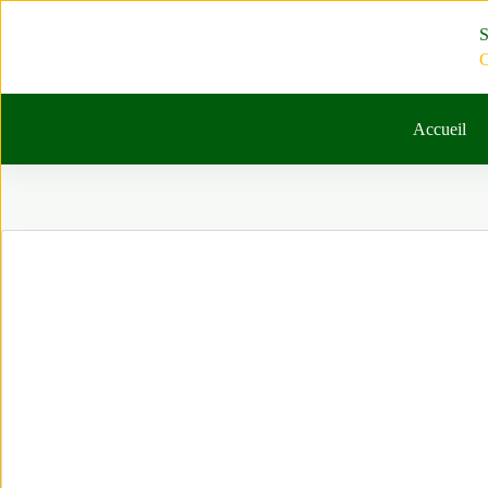
Passer
au
S
contenu
C
Accueil