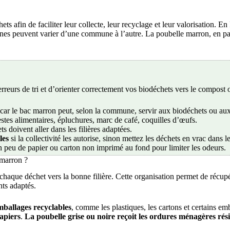
ts afin de faciliter leur collecte, leur recyclage et leur valorisation. En
nsignes peuvent varier d’une commune à l’autre. La poubelle marron, en pa
eurs de tri et d’orienter correctement vos biodéchets vers le compost 
 car le bac marron peut, selon la commune, servir aux biodéchets ou au
estes alimentaires, épluchures, marc de café, coquilles d’œufs.
ts doivent aller dans les filières adaptées.
les
si la collectivité les autorise, sinon mettez les déchets en vrac dans l
n peu de papier ou carton non imprimé au fond pour limiter les odeurs.
 marron ?
r chaque déchet vers la bonne filière. Cette organisation permet de récup
nts adaptés.
emballages recyclables
, comme les plastiques, les cartons et certains e
papiers
.
La poubelle grise ou noire reçoit les ordures ménagères rési