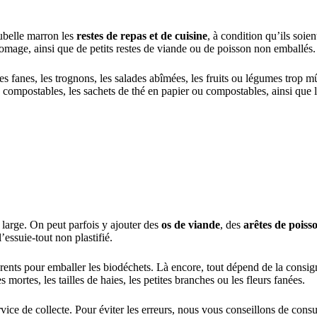
ubelle marron les
restes de repas et de cuisine
, à condition qu’ils soi
e fromage, ainsi que de petits restes de viande ou de poisson non emballés.
les fanes, les trognons, les salades abîmées, les fruits ou légumes trop m
 ou compostables, les sachets de thé en papier ou compostables, ainsi que 
s large. On peut parfois y ajouter des
os de viande
, des
arêtes de poiss
’essuie-tout non plastifié.
parents pour emballer les biodéchets. Là encore, tout dépend de la cons
s mortes, les tailles de haies, les petites branches ou les fleurs fanées.
vice de collecte. Pour éviter les erreurs, nous vous conseillons de consu